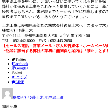
地中線工事を中心に、元気いっぱいに働いてくれる仲間を探
弊社が価値ある工事をこれからも提供していくためには、新
経験者はもちろん、未経験者でも一から丁寧に指導しますの
最後までご覧いただき、ありがとうございました。
土木工事は愛知県海部郡の株式会社後藤土木へ｜スタッフ求
株式会社後藤土木
〒490-1144 愛知県海部郡大治町大字西條字松下56
TEL：052-442-8000 FAX：052-443-2056
【セールス電話・営業メール・求人広告媒体・ホームページ
上記等に該当する弊社の業務に無関係な案内は「禁止」とす
Twitter
Facebook
Google+
Pocket
B!
はてブ
LINE
株式会社後藤土木
地中線工事
関連記事