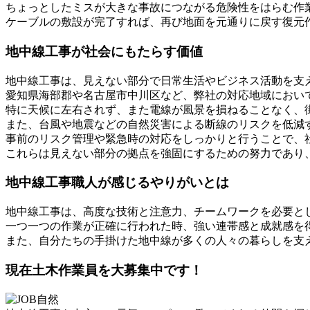
ちょっとしたミスが大きな事故につながる危険性をはらむ作
ケーブルの敷設が完了すれば、再び地面を元通りに戻す復元
地中線工事が社会にもたらす価値
地中線工事は、見えない部分で日常生活やビジネス活動を支
愛知県海部郡や名古屋市中川区など、弊社の対応地域におい
特に天候に左右されず、また電線が風景を損ねることなく、
また、台風や地震などの自然災害による断線のリスクを低減
事前のリスク管理や緊急時の対応をしっかりと行うことで、
これらは見えない部分の拠点を強固にするための努力であり
地中線工事職人が感じるやりがいとは
地中線工事は、高度な技術と注意力、チームワークを必要と
一つ一つの作業が正確に行われた時、強い連帯感と成就感を
また、自分たちの手掛けた地中線が多くの人々の暮らしを支
現在土木作業員を大募集中です！