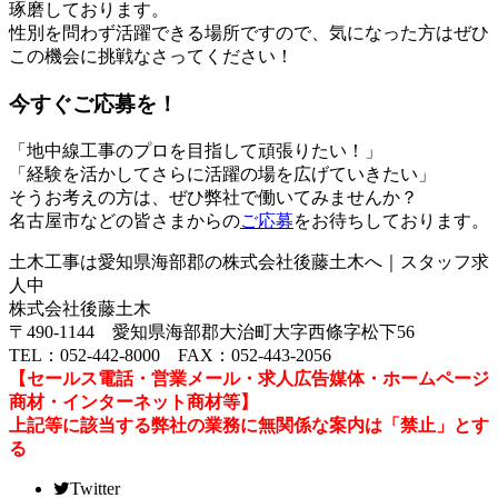
琢磨しております。
性別を問わず活躍できる場所ですので、気になった方はぜひ
この機会に挑戦なさってください！
今すぐご応募を！
「地中線工事のプロを目指して頑張りたい！」
「経験を活かしてさらに活躍の場を広げていきたい」
そうお考えの方は、ぜひ弊社で働いてみませんか？
名古屋市などの皆さまからの
ご応募
をお待ちしております。
土木工事は愛知県海部郡の株式会社後藤土木へ｜スタッフ求
人中
株式会社後藤土木
〒490-1144 愛知県海部郡大治町大字西條字松下56
TEL：052-442-8000 FAX：052-443-2056
【セールス電話・営業メール・求人広告媒体・ホームページ
商材・インターネット商材等】
上記等に該当する弊社の業務に無関係な案内は「禁止」とす
る
Twitter