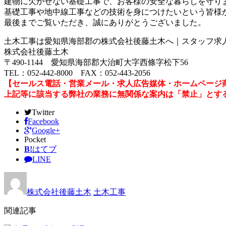
建物に欠かせない基礎工事で、お客様の安全な暮らしを守り
基礎工事や地中線工事などの技術を身につけたいという皆様
最後までご覧いただき、誠にありがとうございました。
土木工事は愛知県海部郡の株式会社後藤土木へ｜スタッフ求
株式会社後藤土木
〒490-1144 愛知県海部郡大治町大字西條字松下56
TEL：052-442-8000 FAX：052-443-2056
【セールス電話・営業メール・求人広告媒体・ホームページ
上記等に該当する弊社の業務に無関係な案内は「禁止」とす
Twitter
Facebook
Google+
Pocket
B!
はてブ
LINE
株式会社後藤土木
土木工事
関連記事