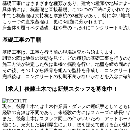
基礎工事にはさまざまな種類があり、建物の種類や地域によ
具体的には、杭基礎と直接基礎、この2つの工法に分かれて
中でも杭基礎は支持杭と摩擦杭の2種類があり、特に寒い地
もう一つの直接基礎は、更に3種類に分かれます。
床全体を覆うベタ基礎、柱や壁の下だけにコンクリートを流
基礎工事の手順
基礎工事は、工事を行う前の現場調査から始まります。
調査の際は地盤の状態を見て、どの種類の基礎工事を行うの
施工方法が決定した後は重機で掘削を行い、地盤を締め固め
その後、その上から鉄骨を組んで型枠を作成し、コンクリー
完成後は、コンクリートの初期不良がないかなどを入念に確
【求人】後藤土木では新規スタッフを募集中！
現在、後藤土木では土木作業員・ダンプの運転手としてとも
経験の有無は不問であり、未経験の方にはスムーズに成長い
また、後藤土木はスタッフ同士の仲がいいため、アットホー
他にも、充実した福利厚生により、腰を据えて働ける点が魅