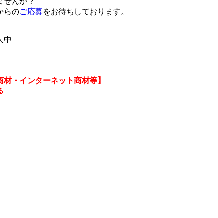
ませんか？
からの
ご応募
をお待ちしております。
人中
商材・インターネット商材等】
る